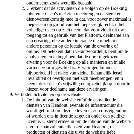
onderneemt zoals wettelijk bepaald.
U erkent dat de activiteiten die volgen op de Boeking
inherente risico's met zich meebrengen en stemt er
dienovereenkomstig mee in dat, voor zover maximaal is
toegestaan op grond van het toepasselijk recht, u het
volledige risico op zich neemt dat voortvloeit uit uw
toegang tot en gebruik van het Platform, deelname aan
een ervaring, elke andere interactie die u hebt met
andere personen op de locatie van de ervaring of
online. Dit betekent dat u verantwoordelijk bent om te
analyseren en te begrijpen dat de door u gekozen
ervaring voor de Boeking op alle manieren en in alle
vormen voor u geschikt is. Ervaringen kunnen
bijvoorbeeld het risico van ziekte, lichamelijk letsel,
invaliditeit of overlijden met zich meebrengen, en u
neemt deze risico's vrijwillig en opzettelijk op u door te
kiezen voor deelname aan deze ervaringen.
Verboden activiteiten op de website
De inhoud van de website en/of de aanvullende
diensten van Headout, evenals de infrastructuur die
wordt gebruikt om deze te leveren, zijn ons eigendom
of worden ons in licentie gegeven onder een geldige
licentie. U stemt ermee in om de inhoud van de website
en/of de aanvullende diensten van Headout, of
producten of diensten die u via de website hebt