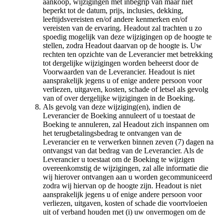
aankoop, wijzigingen met inbegrip van maar niet
beperkt tot de datum, prijs, inclusies, dekking,
leeftijdsvereisten en/of andere kenmerken en/of
vereisten van de ervaring. Headout zal trachten u zo
spoedig mogelijk van deze wijzigingen op de hoogte te
stellen, zodra Headout daarvan op de hoogte is. Uw
rechten ten opzichte van de Leverancier met betrekking
tot dergelijke wijzigingen worden beheerst door de
Voorwaarden van de Leverancier. Headout is niet
aansprakelijk jegens u of enige andere persoon voor
verliezen, uitgaven, kosten, schade of letsel als gevolg
van of over dergelijke wijzigingen in de Boeking.
Als gevolg van deze wijziging(en), indien de
Leverancier de Boeking annuleert of u toestaat de
Boeking te annuleren, zal Headout zich inspannen om
het terugbetalingsbedrag te ontvangen van de
Leverancier en te verwerken binnen zeven (7) dagen na
ontvangst van dat bedrag van de Leverancier. Als de
Leverancier u toestaat om de Boeking te wijzigen
overeenkomstig de wijzigingen, zal alle informatie die
wij hierover ontvangen aan u worden gecommuniceerd
zodra wij hiervan op de hoogte zijn. Headout is niet
aansprakelijk jegens u of enige andere persoon voor
verliezen, uitgaven, kosten of schade die voortvloeien
uit of verband houden met (i) uw onvermogen om de