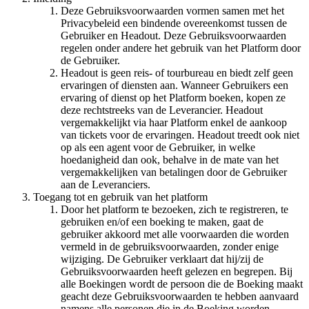
Deze Gebruiksvoorwaarden vormen samen met het
Privacybeleid een bindende overeenkomst tussen de
Gebruiker en Headout. Deze Gebruiksvoorwaarden
regelen onder andere het gebruik van het Platform door
de Gebruiker.
Headout is geen reis- of tourbureau en biedt zelf geen
ervaringen of diensten aan. Wanneer Gebruikers een
ervaring of dienst op het Platform boeken, kopen ze
deze rechtstreeks van de Leverancier. Headout
vergemakkelijkt via haar Platform enkel de aankoop
van tickets voor de ervaringen. Headout treedt ook niet
op als een agent voor de Gebruiker, in welke
hoedanigheid dan ook, behalve in de mate van het
vergemakkelijken van betalingen door de Gebruiker
aan de Leveranciers.
Toegang tot en gebruik van het platform
Door het platform te bezoeken, zich te registreren, te
gebruiken en/of een boeking te maken, gaat de
gebruiker akkoord met alle voorwaarden die worden
vermeld in de gebruiksvoorwaarden, zonder enige
wijziging. De Gebruiker verklaart dat hij/zij de
Gebruiksvoorwaarden heeft gelezen en begrepen. Bij
alle Boekingen wordt de persoon die de Boeking maakt
geacht deze Gebruiksvoorwaarden te hebben aanvaard
namens alle personen die in de Boeking worden