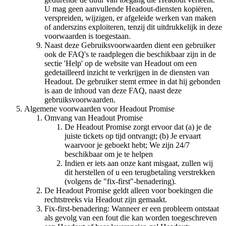
U mag geen aanvullende Headout-diensten kopiëren,
verspreiden, wijzigen, er afgeleide werken van maken
of anderszins exploiteren, tenzij dit uitdrukkelijk in deze
voorwaarden is toegestaan.
Naast deze Gebruiksvoorwaarden dient een gebruiker
ook de FAQ's te raadplegen die beschikbaar zijn in de
sectie 'Help' op de website van Headout om een
gedetailleerd inzicht te verkrijgen in de diensten van
Headout. De gebruiker stemt ermee in dat hij gebonden
is aan de inhoud van deze FAQ, naast deze
gebruiksvoorwaarden.
Algemene voorwaarden voor Headout Promise
Omvang van Headout Promise
De Headout Promise zorgt ervoor dat (a) je de
juiste tickets op tijd ontvangt; (b) Je ervaart
waarvoor je geboekt hebt; We zijn 24/7
beschikbaar om je te helpen
Indien er iets aan onze kant misgaat, zullen wij
dit herstellen of u een terugbetaling verstrekken
(volgens de "fix-first"-benadering).
De Headout Promise geldt alleen voor boekingen die
rechtstreeks via Headout zijn gemaakt.
Fix-first-benadering: Wanneer er een probleem ontstaat
als gevolg van een fout die kan worden toegeschreven