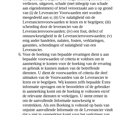
verliezen, uitgaven, schade (met inbegrip van schade
aan eigendommen) of letsel veroorzaakt aan u op grond
van (i) de Leverancier Voorwaarden niet worden
meegedeeld aan u; (ii) Uw nalatigheid om de
Leveranciersvoorwaarden te lezen en te begrijpen; (iii)
schending door de leverancier van de
Leveranciersvoorwaarden; (iv) een fout, defect of
onnauwkeurigheid in de Leveranciersvoorwaarden; (v)
enig ander handelen, nalaten, fouten, verklaringen,
garanties, schendingen of nalatigheid van een
Leverancier.
Voor de boeking van bepaalde ervaringen dient u aan
bepaalde voorwaarden of criteria te voldoen om in
aanmerking te komen voor de boeking van de ervaring
en gebruik te kunnen maken van de betreffende
diensten. U dient de voorwaarden of criteria die deel
uitmaken van de Voorwaarden van de Leverancier te
lezen en te begrijpen. Wij kunnen zelfs bepaalde Extra
informatie opvragen om te beoordelen of de gebruiker
in aanmerking komt om de boeking te voltooien en/of
de relevante diensten te verkrijgen. U stemt ermee in
om de aanvullende Informatie nauwkeurig te
verstrekken. Als een Boeking is voltooid op basis van
onjuiste aanvullende Informatie en de Leverancier vindt
dat u niet in aanmerking komt voor het verkrijgen van