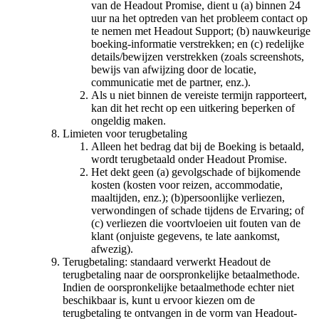
van de Headout Promise, dient u (a) binnen 24
uur na het optreden van het probleem contact op
te nemen met Headout Support; (b) nauwkeurige
boeking-informatie verstrekken; en (c) redelijke
details/bewijzen verstrekken (zoals screenshots,
bewijs van afwijzing door de locatie,
communicatie met de partner, enz.).
Als u niet binnen de vereiste termijn rapporteert,
kan dit het recht op een uitkering beperken of
ongeldig maken.
Limieten voor terugbetaling
Alleen het bedrag dat bij de Boeking is betaald,
wordt terugbetaald onder Headout Promise.
Het dekt geen (a) gevolgschade of bijkomende
kosten (kosten voor reizen, accommodatie,
maaltijden, enz.); (b)persoonlijke verliezen,
verwondingen of schade tijdens de Ervaring; of
(c) verliezen die voortvloeien uit fouten van de
klant (onjuiste gegevens, te late aankomst,
afwezig).
Terugbetaling: standaard verwerkt Headout de
terugbetaling naar de oorspronkelijke betaalmethode.
Indien de oorspronkelijke betaalmethode echter niet
beschikbaar is, kunt u ervoor kiezen om de
terugbetaling te ontvangen in de vorm van Headout-