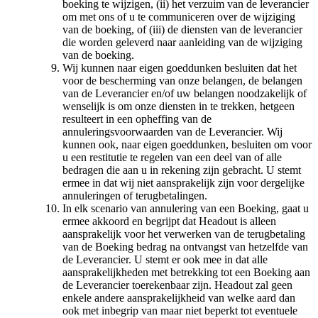
boeking te wijzigen, (ii) het verzuim van de leverancier
om met ons of u te communiceren over de wijziging
van de boeking, of (iii) de diensten van de leverancier
die worden geleverd naar aanleiding van de wijziging
van de boeking.
Wij kunnen naar eigen goeddunken besluiten dat het
voor de bescherming van onze belangen, de belangen
van de Leverancier en/of uw belangen noodzakelijk of
wenselijk is om onze diensten in te trekken, hetgeen
resulteert in een opheffing van de
annuleringsvoorwaarden van de Leverancier. Wij
kunnen ook, naar eigen goeddunken, besluiten om voor
u een restitutie te regelen van een deel van of alle
bedragen die aan u in rekening zijn gebracht. U stemt
ermee in dat wij niet aansprakelijk zijn voor dergelijke
annuleringen of terugbetalingen.
In elk scenario van annulering van een Boeking, gaat u
ermee akkoord en begrijpt dat Headout is alleen
aansprakelijk voor het verwerken van de terugbetaling
van de Boeking bedrag na ontvangst van hetzelfde van
de Leverancier. U stemt er ook mee in dat alle
aansprakelijkheden met betrekking tot een Boeking aan
de Leverancier toerekenbaar zijn. Headout zal geen
enkele andere aansprakelijkheid van welke aard dan
ook met inbegrip van maar niet beperkt tot eventuele