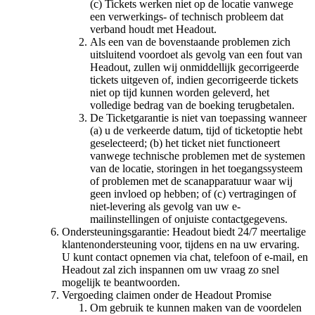
(c) Tickets werken niet op de locatie vanwege
een verwerkings- of technisch probleem dat
verband houdt met Headout.
Als een van de bovenstaande problemen zich
uitsluitend voordoet als gevolg van een fout van
Headout, zullen wij onmiddellijk gecorrigeerde
tickets uitgeven of, indien gecorrigeerde tickets
niet op tijd kunnen worden geleverd, het
volledige bedrag van de boeking terugbetalen.
De Ticketgarantie is niet van toepassing wanneer
(a) u de verkeerde datum, tijd of ticketoptie hebt
geselecteerd; (b) het ticket niet functioneert
vanwege technische problemen met de systemen
van de locatie, storingen in het toegangssysteem
of problemen met de scanapparatuur waar wij
geen invloed op hebben; of (c) vertragingen of
niet-levering als gevolg van uw e-
mailinstellingen of onjuiste contactgegevens.
Ondersteuningsgarantie: Headout biedt 24/7 meertalige
klantenondersteuning voor, tijdens en na uw ervaring.
U kunt contact opnemen via chat, telefoon of e-mail, en
Headout zal zich inspannen om uw vraag zo snel
mogelijk te beantwoorden.
Vergoeding claimen onder de Headout Promise
Om gebruik te kunnen maken van de voordelen