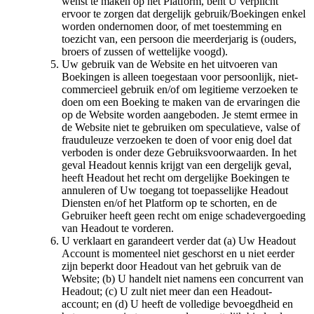
wenst te maken op het Platform, bent U verplicht
ervoor te zorgen dat dergelijk gebruik/Boekingen enkel
worden ondernomen door, of met toestemming en
toezicht van, een persoon die meerderjarig is (ouders,
broers of zussen of wettelijke voogd).
Uw gebruik van de Website en het uitvoeren van
Boekingen is alleen toegestaan voor persoonlijk, niet-
commercieel gebruik en/of om legitieme verzoeken te
doen om een Boeking te maken van de ervaringen die
op de Website worden aangeboden. Je stemt ermee in
de Website niet te gebruiken om speculatieve, valse of
frauduleuze verzoeken te doen of voor enig doel dat
verboden is onder deze Gebruiksvoorwaarden. In het
geval Headout kennis krijgt van een dergelijk geval,
heeft Headout het recht om dergelijke Boekingen te
annuleren of Uw toegang tot toepasselijke Headout
Diensten en/of het Platform op te schorten, en de
Gebruiker heeft geen recht om enige schadevergoeding
van Headout te vorderen.
U verklaart en garandeert verder dat (a) Uw Headout
Account is momenteel niet geschorst en u niet eerder
zijn beperkt door Headout van het gebruik van de
Website; (b) U handelt niet namens een concurrent van
Headout; (c) U zult niet meer dan een Headout-
account; en (d) U heeft de volledige bevoegdheid en