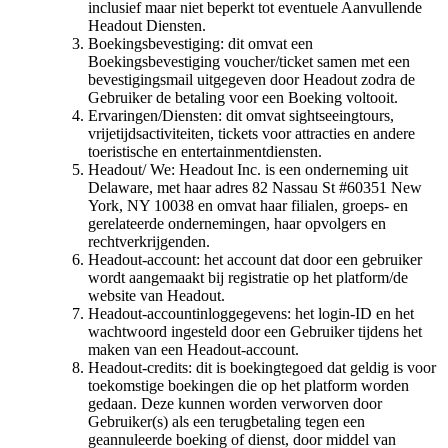
inclusief maar niet beperkt tot eventuele Aanvullende
Headout Diensten.
Boekingsbevestiging: dit omvat een
Boekingsbevestiging voucher/ticket samen met een
bevestigingsmail uitgegeven door Headout zodra de
Gebruiker de betaling voor een Boeking voltooit.
Ervaringen/Diensten: dit omvat sightseeingtours,
vrijetijdsactiviteiten, tickets voor attracties en andere
toeristische en entertainmentdiensten.
Headout/ We: Headout Inc. is een onderneming uit
Delaware, met haar adres 82 Nassau St #60351 New
York, NY 10038 en omvat haar filialen, groeps- en
gerelateerde ondernemingen, haar opvolgers en
rechtverkrijgenden.
Headout-account: het account dat door een gebruiker
wordt aangemaakt bij registratie op het platform/de
website van Headout.
Headout-accountinloggegevens: het login-ID en het
wachtwoord ingesteld door een Gebruiker tijdens het
maken van een Headout-account.
Headout-credits: dit is boekingtegoed dat geldig is voor
toekomstige boekingen die op het platform worden
gedaan. Deze kunnen worden verworven door
Gebruiker(s) als een terugbetaling tegen een
geannuleerde boeking of dienst, door middel van