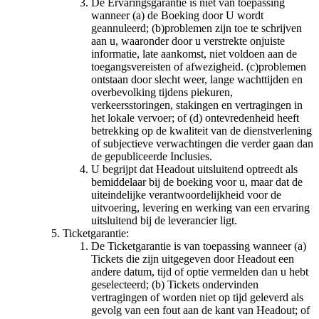
De Ervaringsgarantie is niet van toepassing
wanneer (a) de Boeking door U wordt
geannuleerd; (b)problemen zijn toe te schrijven
aan u, waaronder door u verstrekte onjuiste
informatie, late aankomst, niet voldoen aan de
toegangsvereisten of afwezigheid. (c)problemen
ontstaan door slecht weer, lange wachttijden en
overbevolking tijdens piekuren,
verkeersstoringen, stakingen en vertragingen in
het lokale vervoer; of (d) ontevredenheid heeft
betrekking op de kwaliteit van de dienstverlening
of subjectieve verwachtingen die verder gaan dan
de gepubliceerde Inclusies.
U begrijpt dat Headout uitsluitend optreedt als
bemiddelaar bij de boeking voor u, maar dat de
uiteindelijke verantwoordelijkheid voor de
uitvoering, levering en werking van een ervaring
uitsluitend bij de leverancier ligt.
Ticketgarantie:
De Ticketgarantie is van toepassing wanneer (a)
Tickets die zijn uitgegeven door Headout een
andere datum, tijd of optie vermelden dan u hebt
geselecteerd; (b) Tickets ondervinden
vertragingen of worden niet op tijd geleverd als
gevolg van een fout aan de kant van Headout; of