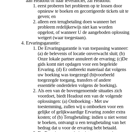
aan Headout of haar leverancier, zal Headout:
eerst proberen het probleem op te lossen door
opnieuw te boeken en gecorrigeerde tickets uit te
geven; en
alleen een terugbetaling doen wanneer het
probleem redelijkerwijs niet kan worden
opgelost, of wanneer U de aangeboden oplossing
weigert (waar toegestaan).
Ervaringsgarantie:
De Ervaringsgarantie is van toepassing wanneer:
(a) de belevenis of locatie onverwacht sluit; (b)
Onze lokale partner annuleert de ervaring; (c)De
gids komt niet opdagen voor een begeleide
Ervaring. (d) Er ontbreekt materiaal dat volgens
uw boeking was toegezegd (bijvoorbeeld
toegezegde toegang, transfers of andere
essentiële onderdelen volgens de boeking).
Als een van de bovengenoemde situaties zich
voordoet, biedt Headout een van de volgende
oplossingen: (a) Omboeking - Met uw
toestemming, zullen wij u omboeken voor een
gelijke of gelijkwaardige Ervaring zonder extra
kosten; of (b) Terugbetaling: indien u niet wenst
te boeken, ontvangt u een terugbetaling van het
bedrag dat u voor de ervaring hebt betaald.