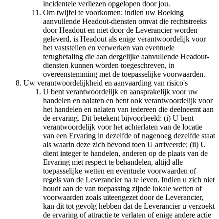
incidentele verliezen opgelopen door jou.
Om twijfel te voorkomen: indien uw Boeking
aanvullende Headout-diensten omvat die rechtstreeks
door Headout en niet door de Leverancier worden
geleverd, is Headout als enige verantwoordelijk voor
het vaststellen en verwerken van eventuele
terugbetaling die aan dergelijke aanvullende Headout-
diensten kunnen worden toegeschreven, in
overeenstemming met de toepasselijke voorwaarden.
Uw verantwoordelijkheid en aanvaarding van risico's
U bent verantwoordelijk en aansprakelijk voor uw
handelen en nalaten en bent ook verantwoordelijk voor
het handelen en nalaten van iedereen die deelneemt aan
de ervaring. Dit betekent bijvoorbeeld: (i) U bent
verantwoordelijk voor het achterlaten van de locatie
van een Ervaring in dezelfde of nagenoeg dezelfde staat
als waarin deze zich bevond toen U arriveerde; (ii) U
dient integer te handelen, anderen op de plaats van de
Ervaring met respect te behandelen, altijd alle
toepasselijke wetten en eventuele voorwaarden of
regels van de Leverancier na te leven. Indien u zich niet
houdt aan de van toepassing zijnde lokale wetten of
voorwaarden zoals uiteengezet door de Leverancier,
kan dit tot gevolg hebben dat de Leverancier u verzoekt
de ervaring of attractie te verlaten of enige andere actie