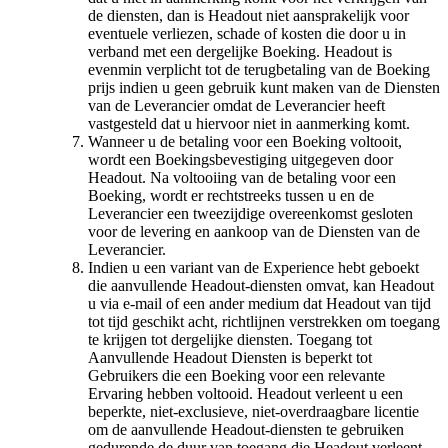
de diensten, dan is Headout niet aansprakelijk voor
eventuele verliezen, schade of kosten die door u in
verband met een dergelijke Boeking. Headout is
evenmin verplicht tot de terugbetaling van de Boeking
prijs indien u geen gebruik kunt maken van de Diensten
van de Leverancier omdat de Leverancier heeft
vastgesteld dat u hiervoor niet in aanmerking komt.
Wanneer u de betaling voor een Boeking voltooit,
wordt een Boekingsbevestiging uitgegeven door
Headout. Na voltooiing van de betaling voor een
Boeking, wordt er rechtstreeks tussen u en de
Leverancier een tweezijdige overeenkomst gesloten
voor de levering en aankoop van de Diensten van de
Leverancier.
Indien u een variant van de Experience hebt geboekt
die aanvullende Headout-diensten omvat, kan Headout
u via e-mail of een ander medium dat Headout van tijd
tot tijd geschikt acht, richtlijnen verstrekken om toegang
te krijgen tot dergelijke diensten. Toegang tot
Aanvullende Headout Diensten is beperkt tot
Gebruikers die een Boeking voor een relevante
Ervaring hebben voltooid. Headout verleent u een
beperkte, niet-exclusieve, niet-overdraagbare licentie
om de aanvullende Headout-diensten te gebruiken
gedurende de duur van toegang die Headout verleent.