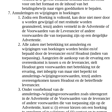
voor om het formaat en de inhoud van het
betalingsbewijs naar eigen goeddunken te bepalen.
Annuleringen en wijzigingen in boekingen
Zodra een Boeking is voltooid, kan deze niet meer door
u worden gewijzigd of met restitutie worden
geannuleerd, tenzij anders vermeld in de Advertentie of
de Voorwaarden van de Leverancier of andere
voorwaarden die van toepassing zijn op een dergelijke
Advertentie.
Alle zaken met betrekking tot annulering en
wijzigingen van boekingen worden beslist en/of
bepaald door de leverancier en/of Headout (indien van
toepassing). Aangezien de aankoop van de ervaring een
overeenkomst is tussen u en de leverancier, stelt
Headout geen voorwaarden met betrekking tot de
ervaring, met inbegrip van maar niet beperkt tot
annulerings-/wijzigingsvoorwaarden, tenzij anders
overeengekomen tussen Headout en de betreffende
leverancier.
Onder voorbehoud van de
annulerings-/wijzigingsvoorwaarden zoals uiteengezet
in de Advertentie of de Voorwaarden van de leverancier
of andere voorwaarden die van toepassing zijn op de
Advertentie, kunt u: (i) ervoor kiezen om een boeking
te annuleren of te wijzigen; of (ii) contact op te nemen