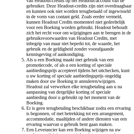
van Headout-credits op het Headout-account van de
gebruiker. Deze Headout-credits zijn niet overdraagbaar
en kunnen ook niet worden terugbetaald of ingewisseld
in de vorm van contant geld. Zoals eerder vermeld,
kunnen Headout Credits momenteel niet gedeeltelijk
voor een Boeking worden gebruikt. Headout behoudt
zich het recht voor om wijzigingen aan te brengen in de
gebruiksvoorwaarden van Headout Credits, met
inbegrip van maar niet beperkt tot, de waarde, het
gebruik en de geldigheid zonder voorafgaande
kennisgeving of aankondiging.
Als u een Boeking maakt met gebruik van een
promotiecode, of als u een korting of speciale
aanbiedingsprijs accepteert tijdens het uitchecken, kunt
u uw korting of speciale aanbiedingsprijs ongeldig
maken door uw Boeking te annuleren/wijzigen.
Headout zal verwerken elke terugbetaling aan u na
aanpassing van dergelijke korting of speciale
aanbieding door u gebruikt op het moment van de
Boeking.
Er is geen terugbetaling beschikbaar zodra een ervaring
is begonnen, of met betrekking tot een arrangement,
accommodatie, maaltijden of andere diensten van een
ervaring waarvan u gebruik bent gaan maken.
Een Leverancier kan een Boeking wijzigen na uw