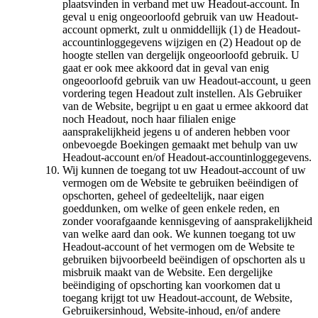
plaatsvinden in verband met uw Headout-account. In
geval u enig ongeoorloofd gebruik van uw Headout-
account opmerkt, zult u onmiddellijk (1) de Headout-
accountinloggegevens wijzigen en (2) Headout op de
hoogte stellen van dergelijk ongeoorloofd gebruik. U
gaat er ook mee akkoord dat in geval van enig
ongeoorloofd gebruik van uw Headout-account, u geen
vordering tegen Headout zult instellen. Als Gebruiker
van de Website, begrijpt u en gaat u ermee akkoord dat
noch Headout, noch haar filialen enige
aansprakelijkheid jegens u of anderen hebben voor
onbevoegde Boekingen gemaakt met behulp van uw
Headout-account en/of Headout-accountinloggegevens.
Wij kunnen de toegang tot uw Headout-account of uw
vermogen om de Website te gebruiken beëindigen of
opschorten, geheel of gedeeltelijk, naar eigen
goeddunken, om welke of geen enkele reden, en
zonder voorafgaande kennisgeving of aansprakelijkheid
van welke aard dan ook. We kunnen toegang tot uw
Headout-account of het vermogen om de Website te
gebruiken bijvoorbeeld beëindigen of opschorten als u
misbruik maakt van de Website. Een dergelijke
beëindiging of opschorting kan voorkomen dat u
toegang krijgt tot uw Headout-account, de Website,
Gebruikersinhoud, Website-inhoud, en/of andere