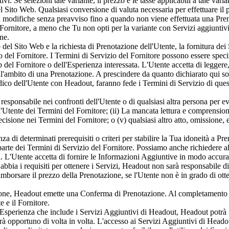
i. Se selezioni tale variante, il prezzo e le tasse applicabili a tale va
del Sito Web. Qualsiasi conversione di valuta necessaria per effettuare i
 a modifiche senza preavviso fino a quando non viene effettuata una Pre
 Fornitore, a meno che Tu non opti per la variante con Servizi aggiuntiv
ne.
del Sito Web e la richiesta di Prenotazione dell'Utente, la fornitura dei S
o del Fornitore. I Termini di Servizio del Fornitore possono essere spec
 del Fornitore o dell'Esperienza interessata. L'Utente accetta di leggere,
ll'ambito di una Prenotazione. A prescindere da quanto dichiarato qui sop
ridico dell'Utente con Headout, faranno fede i Termini di Servizio di qu
esponsabile nei confronti dell'Utente o di qualsiasi altra persona per eve
'Utente dei Termini del Fornitore; (ii) La mancata lettura e comprensione
recisione nei Termini del Fornitore; o (v) qualsiasi altro atto, omissione
 di determinati prerequisiti o criteri per stabilire la Tua idoneità a Pren
 parte dei Termini di Servizio del Fornitore. Possiamo anche richiedere a
izi. L'Utente accetta di fornire le Informazioni Aggiuntive in modo accu
abbia i requisiti per ottenere i Servizi, Headout non sarà responsabile di
mborsare il prezzo della Prenotazione, se l'Utente non è in grado di otten
ne, Headout emette una Conferma di Prenotazione. Al completamento de
e e il Fornitore.
'Esperienza che include i Servizi Aggiuntivi di Headout, Headout potrà for
à opportuno di volta in volta. L'accesso ai Servizi Aggiuntivi di Heado