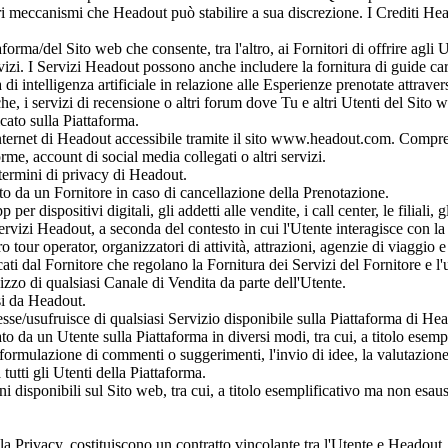
ri meccanismi che Headout può stabilire a sua discrezione. I Crediti He
rma/del Sito web che consente, tra l'altro, ai Fornitori di offrire agli U
i Servizi. I Servizi Headout possono anche includere la fornitura di guid
di intelligenza artificiale in relazione alle Esperienze prenotate attrav
he, i servizi di recensione o altri forum dove Tu e altri Utenti del Sito
cato sulla Piattaforma.
ternet di Headout accessibile tramite il sito www.headout.com. Comprende
me, account di social media collegati o altri servizi.
termini di privacy di Headout.
o da un Fornitore in caso di cancellazione della Prenotazione.
 dispositivi digitali, gli addetti alle vendite, i call center, le filiali, g
 Servizi Headout, a seconda del contesto in cui l'Utente interagisce con la
 tour operator, organizzatori di attività, attrazioni, agenzie di viaggio e f
ati dal Fornitore che regolano la Fornitura dei Servizi del Fornitore e l'u
izzo di qualsiasi Canale di Vendita da parte dell'Utente.
rsi da Headout.
esse/usufruisce di qualsiasi Servizio disponibile sulla Piattaforma di Hea
o da un Utente sulla Piattaforma in diversi modi, tra cui, a titolo esempl
ormulazione di commenti o suggerimenti, l'invio di idee, la valutazione dei
tutti gli Utenti della Piattaforma.
i disponibili sul Sito web, tra cui, a titolo esemplificativo ma non esaust
a Privacy, costituiscono un contratto vincolante tra l'Utente e Headout. Le