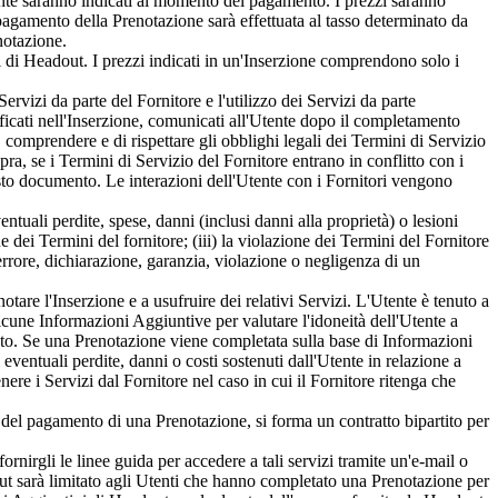
riante saranno indicati al momento del pagamento. I prezzi saranno
l pagamento della Prenotazione sarà effettuata al tasso determinato da
notazione.
i di Headout. I prezzi indicati in un'Inserzione comprendono solo i
ervizi da parte del Fornitore e l'utilizzo dei Servizi da parte
ificati nell'Inserzione, comunicati all'Utente dopo il completamento
 comprendere e di rispettare gli obblighi legali dei Termini di Servizio
ra, se i Termini di Servizio del Fornitore entrano in conflitto con i
esto documento. Le interazioni dell'Utente con i Fornitori vengono
ntuali perdite, spese, danni (inclusi danni alla proprietà) o lesioni
 dei Termini del fornitore; (iii) la violazione dei Termini del Fornitore
, errore, dichiarazione, garanzia, violazione o negligenza di un
otare l'Inserzione e a usufruire dei relativi Servizi. L'Utente è tenuto a
lcune Informazioni Aggiuntive per valutare l'idoneità dell'Utente a
rato. Se una Prenotazione viene completata sulla base di Informazioni
 eventuali perdite, danni o costi sostenuti dall'Utente in relazione a
ere i Servizi dal Fornitore nel caso in cui il Fornitore ritenga che
l pagamento di una Prenotazione, si forma un contratto bipartito per
nirgli le linee guida per accedere a tali servizi tramite un'e-mail o
ut sarà limitato agli Utenti che hanno completato una Prenotazione per