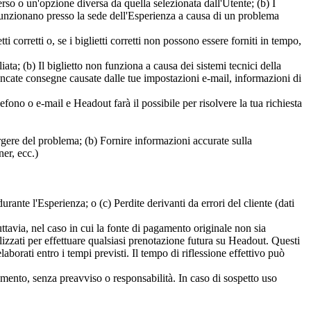
erso o un'opzione diversa da quella selezionata dall'Utente; (b) I
 funzionano presso la sede dell'Esperienza a causa di un problema
corretti o, se i biglietti corretti non possono essere forniti in tempo,
liata; (b) Il biglietto non funziona a causa dei sistemi tecnici della
mancate consegne causate dalle tue impostazioni e-mail, informazioni di
fono o e-mail e Headout farà il possibile per risolvere la tua richiesta
orgere del problema; (b) Fornire informazioni accurate sulla
er, ecc.)
urante l'Esperienza; o (c) Perdite derivanti da errori del cliente (dati
avia, nel caso in cui la fonte di pagamento originale non sia
izzati per effettuare qualsiasi prenotazione futura su Headout. Questi
borati entro i tempi previsti. Il tempo di riflessione effettivo può
omento, senza preavviso o responsabilità. In caso di sospetto uso