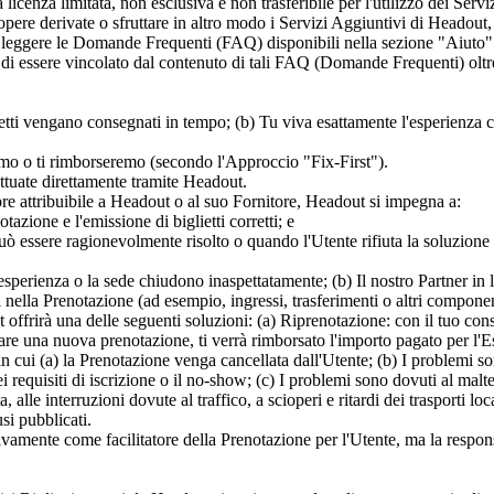
icenza limitata, non esclusiva e non trasferibile per l'utilizzo dei Serv
 opere derivate o sfruttare in altro modo i Servizi Aggiuntivi di Heado
he leggere le Domande Frequenti (FAQ) disponibili nella sezione "Aiut
 di essere vincolato dal contenuto di tali FAQ (Domande Frequenti) oltre
tti vengano consegnati in tempo; (b) Tu viva esattamente l'esperienza ch
remo o ti rimborseremo (secondo l'Approccio "Fix-First").
ttuate direttamente tramite Headout.
ore attribuibile a Headout o al suo Fornitore, Headout si impegna a:
azione e l'emissione di biglietti corretti; e
 essere ragionevolmente risolto o quando l'Utente rifiuta la soluzione 
esperienza o la sede chiudono inaspettatamente; (b) Il nostro Partner in 
i nella Prenotazione (ad esempio, ingressi, trasferimenti o altri componen
t offrirà una delle seguenti soluzioni: (a) Riprenotazione: con il tuo co
uare una nuova prenotazione, ti verrà rimborsato l'importo pagato per l'E
n cui (a) la Prenotazione venga cancellata dall'Utente; (b) I problemi so
dei requisiti di iscrizione o il no-show; (c) I problemi sono dovuti al malt
 alle interruzioni dovute al traffico, a scioperi e ritardi dei trasporti loc
usi pubblicati.
mente come facilitatore della Prenotazione per l'Utente, ma la responsab