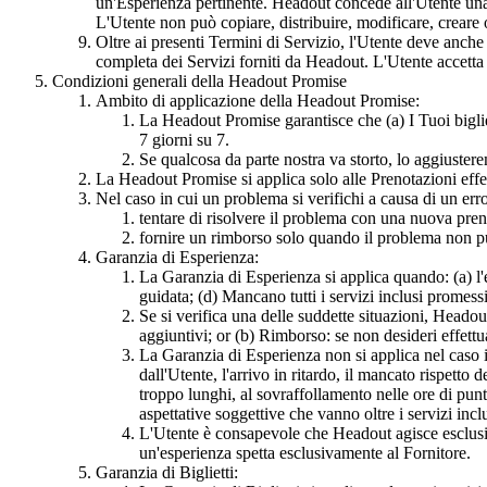
un'Esperienza pertinente. Headout concede all'Utente una l
L'Utente non può copiare, distribuire, modificare, creare
Oltre ai presenti Termini di Servizio, l'Utente deve anc
completa dei Servizi forniti da Headout. L'Utente accetta
Condizioni generali della Headout Promise
Ambito di applicazione della Headout Promise:
La Headout Promise garantisce che (a) I Tuoi biglie
7 giorni su 7.
Se qualcosa da parte nostra va storto, lo aggiuste
La Headout Promise si applica solo alle Prenotazioni effe
Nel caso in cui un problema si verifichi a causa di un err
tentare di risolvere il problema con una nuova prenot
fornire un rimborso solo quando il problema non può
Garanzia di Esperienza:
La Garanzia di Esperienza si applica quando: (a) l'
guidata; (d) Mancano tutti i servizi inclusi promess
Se si verifica una delle suddette situazioni, Headou
aggiuntivi; or (b) Rimborso: se non desideri effett
La Garanzia di Esperienza non si applica nel caso i
dall'Utente, l'arrivo in ritardo, il mancato rispetto 
troppo lunghi, al sovraffollamento nelle ore di punta,
aspettative soggettive che vanno oltre i servizi incl
L'Utente è consapevole che Headout agisce esclusiva
un'esperienza spetta esclusivamente al Fornitore.
Garanzia di Biglietti: