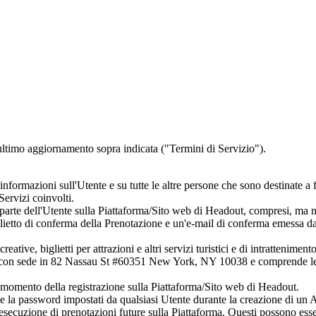
i ultimo aggiornamento sopra indicata ("Termini di Servizio").
ormazioni sull'Utente e su tutte le altre persone che sono destinate a fa
ervizi coinvolti.
parte dell'Utente sulla Piattaforma/Sito web di Headout, compresi, ma n
ietto di conferma della Prenotazione e un'e-mail di conferma emessa 
eative, biglietti per attrazioni e altri servizi turistici e di intratteniment
on sede in 82 Nassau St #60351 New York, NY 10038 e comprende le sue a
 momento della registrazione sulla Piattaforma/Sito web di Headout.
 e la password impostati da qualsiasi Utente durante la creazione di un
l'esecuzione di prenotazioni future sulla Piattaforma. Questi possono es