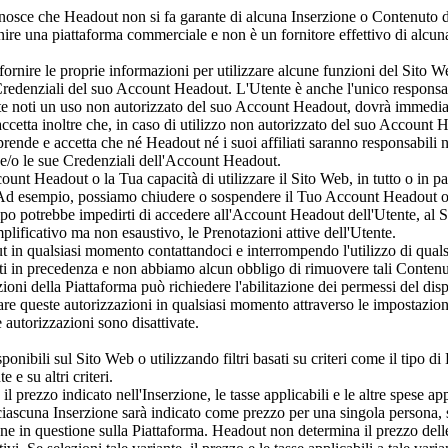
conosce che Headout non si fa garante di alcuna Inserzione o Contenuto 
ornire una piattaforma commerciale e non è un fornitore effettivo di alcun
rnire le proprie informazioni per utilizzare alcune funzioni del Sito W
redenziali del suo Account Headout. L'Utente è anche l'unico responsabile 
nte noti un uso non autorizzato del suo Account Headout, dovrà immedia
cetta inoltre che, in caso di utilizzo non autorizzato del suo Account H
ende e accetta che né Headout né i suoi affiliati saranno responsabili ne
 e/o le sue Credenziali dell'Account Headout.
t Headout o la Tua capacità di utilizzare il Sito Web, in tutto o in par
 Ad esempio, possiamo chiudere o sospendere il Tuo Account Headout o la
po potrebbe impedirti di accedere all'Account Headout dell'Utente, al S
emplificativo ma non esaustivo, le Prenotazioni attive dell'Utente.
t in qualsiasi momento contattandoci e interrompendo l'utilizzo di qual
ati in precedenza e non abbiamo alcun obbligo di rimuovere tali Contenut
oni della Piattaforma può richiedere l'abilitazione dei permessi del disp
ocare queste autorizzazioni in qualsiasi momento attraverso le impostazioni
autorizzazioni sono disattivate.
nibili sul Sito Web o utilizzando filtri basati su criteri come il tipo di E
 e su altri criteri.
 prezzo indicato nell'Inserzione, le tasse applicabili e le altre spese ap
i ciascuna Inserzione sarà indicato come prezzo per una singola persona, s
ione in questione sulla Piattaforma. Headout non determina il prezzo del