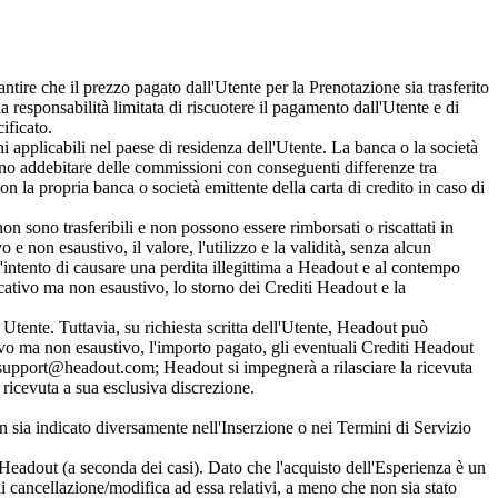
ire che il prezzo pagato dall'Utente per la Prenotazione sia trasferito
responsabilità limitata di riscuotere il pagamento dall'Utente e di
ificato.
i applicabili nel paese di residenza dell'Utente. La banca o la società
ono addebitare delle commissioni con conseguenti differenze tra
on la propria banca o società emittente della carta di credito in caso di
on sono trasferibili e non possono essere rimborsati o riscattati in
o e non esaustivo, il valore, l'utilizzo e la validità, senza alcun
intento di causare una perdita illegittima a Headout e al contempo
ficativo ma non esaustivo, lo storno dei Crediti Headout e la
tente. Tuttavia, su richiesta scritta dell'Utente, Headout può
ivo ma non esaustivo, l'importo pagato, gli eventuali Crediti Headout
ail support@headout.com; Headout si impegnerà a rilasciare la ricevuta
a ricevuta a sua esclusiva discrezione.
 sia indicato diversamente nell'Inserzione o nei Termini di Servizio
 Headout (a seconda dei casi). Dato che l'acquisto dell'Esperienza è un
di cancellazione/modifica ad essa relativi, a meno che non sia stato