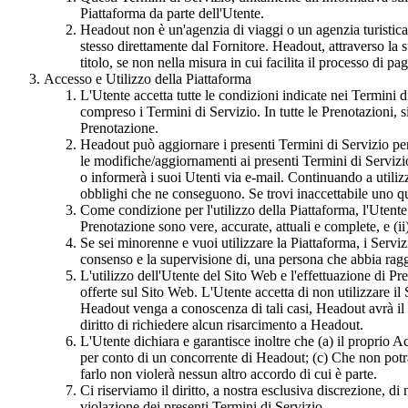
Piattaforma da parte dell'Utente.
Headout non è un'agenzia di viaggi o un agenzia turistic
stesso direttamente dal Fornitore. Headout, attraverso la s
titolo, se non nella misura in cui facilita il processo di p
Accesso e Utilizzo della Piattaforma
L'Utente accetta tutte le condizioni indicate nei Termini d
compreso i Termini di Servizio. In tutte le Prenotazioni, s
Prenotazione.
Headout può aggiornare i presenti Termini di Servizio per
le modifiche/aggiornamenti ai presenti Termini di Servizi
o informerà i suoi Utenti via e-mail. Continuando a utiliz
obblighi che ne conseguono. Se trovi inaccettabile uno qu
Come condizione per l'utilizzo della Piattaforma, l'Utente 
Prenotazione sono vere, accurate, attuali e complete, e (i
Se sei minorenne e vuoi utilizzare la Piattaforma, i Servizi
consenso e la supervisione di, una persona che abbia raggiu
L'utilizzo dell'Utente del Sito Web e l'effettuazione di P
offerte sul Sito Web. L'Utente accetta di non utilizzare il 
Headout venga a conoscenza di tali casi, Headout avrà il di
diritto di richiedere alcun risarcimento a Headout.
L'Utente dichiara e garantisce inoltre che (a) il proprio
per conto di un concorrente di Headout; (c) Che non potr
farlo non violerà nessun altro accordo di cui è parte.
Ci riserviamo il diritto, a nostra esclusiva discrezione, d
violazione dei presenti Termini di Servizio.