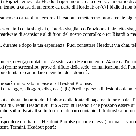
a) i Biglietti emessi da Headout riportino una data diversa, un orario div
in tempo a causa di un errore da parte di Headout; or (c) I biglietti non
vamente a causa di un errore di Headout, emetteremo prontamente biglietti 
.
ezionato la data sbagliata, l'orario sbagliato o l'opzione di biglietto sbag
 hardware di scansione al di fuori del nostro controllo; o (c) Ritardi o 
 durante e dopo la tua esperienza. Puoi contattare Headout via chat, tele
omise, devi (a) contattare l'Assistenza di Headout entro 24 ore dall'ins
li (come screenshot, prove di rifiuto della sede, comunicazioni del Partn
ò limitare o annullare i benefici dell'idoneità.
ne sarà rimborsato in base alla Headout Promise.
di viaggio, alloggio, cibo, ecc.); (b) Perdite personali, lesioni o danni d
 elabora l'importo del Rimborso alla fonte di pagamento originale. Tutt
forma di Crediti Headout sul tuo Account Headout che possono essere util
borsati o riscattati sotto forma di denaro contante. I rimborsi saranno ela
.
ospendere o ritirare la Headout Promise (o parte di essa) in qualsiasi m
esenti Termini, Headout potrà: