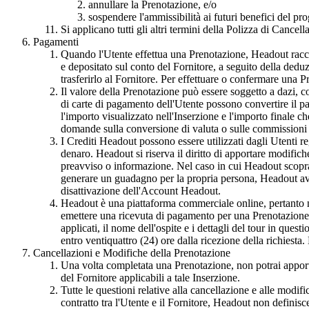
annullare la Prenotazione, e/o
sospendere l'ammissibilità ai futuri benefici del p
Si applicano tutti gli altri termini della Polizza di Cancel
Pagamenti
Quando l'Utente effettua una Prenotazione, Headout raccog
e depositato sul conto del Fornitore, a seguito della dedu
trasferirlo al Fornitore. Per effettuare o confermare una 
Il valore della Prenotazione può essere soggetto a dazi, c
di carte di pagamento dell'Utente possono convertire il p
l'importo visualizzato nell'Inserzione e l'importo finale c
domande sulla conversione di valuta o sulle commissioni 
I Crediti Headout possono essere utilizzati dagli Utenti re
denaro. Headout si riserva il diritto di apportare modifiche 
preavviso o informazione. Nel caso in cui Headout scopra 
generare un guadagno per la propria persona, Headout avrà t
disattivazione dell'Account Headout.
Headout è una piattaforma commerciale online, pertanto no
emettere una ricevuta di pagamento per una Prenotazione c
applicati, il nome dell'ospite e i dettagli del tour in qu
entro ventiquattro (24) ore dalla ricezione della richiesta.
Cancellazioni e Modifiche della Prenotazione
Una volta completata una Prenotazione, non potrai apport
del Fornitore applicabili a tale Inserzione.
Tutte le questioni relative alla cancellazione e alle modi
contratto tra l'Utente e il Fornitore, Headout non definisc