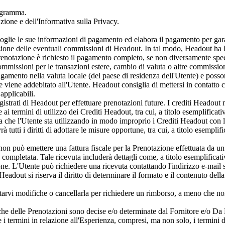
rogramma.
lazione e dell'Informativa sulla Privacy.
lie le sue informazioni di pagamento ed elabora il pagamento per garant
zione delle eventuali commissioni di Headout. In tal modo, Headout ha la 
Prenotazione è richiesto il pagamento completo, se non diversamente spec
ommissioni per le transazioni estere, cambio di valuta o altre commission
agamento nella valuta locale (del paese di residenza dell'Utente) e poss
he viene addebitato all'Utente. Headout consiglia di mettersi in contatto c
applicabili.
gistrati di Headout per effettuare prenotazioni future. I crediti Headout n
ai termini di utilizzo dei Crediti Headout, tra cui, a titolo esemplificativ
che l'Utente sta utilizzando in modo improprio i Crediti Headout con l'
utti i diritti di adottare le misure opportune, tra cui, a titolo esempli
n può emettere una fattura fiscale per la Prenotazione effettuata da un U
ompletata. Tale ricevuta includerà dettagli come, a titolo esemplificat
estione. L'Utente può richiedere una ricevuta contattando l'indirizzo e-m
 Headout si riserva il diritto di determinare il formato e il contenuto dell
arvi modifiche o cancellarla per richiedere un rimborso, a meno che non
fiche delle Prenotazioni sono decise e/o determinate dal Fornitore e/o Da
e i termini in relazione all'Esperienza, compresi, ma non solo, i termini 