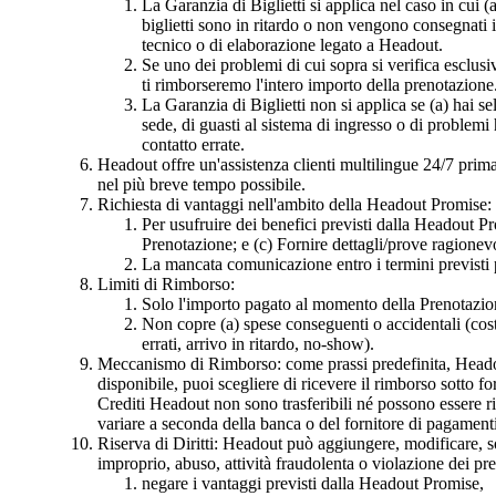
La Garanzia di Biglietti si applica nel caso in cui (
biglietti sono in ritardo o non vengono consegnati 
tecnico o di elaborazione legato a Headout.
Se uno dei problemi di cui sopra si verifica esclusi
ti rimborseremo l'intero importo della prenotazione
La Garanzia di Biglietti non si applica se (a) hai sel
sede, di guasti al sistema di ingresso o di problemi
contatto errate.
Headout offre un'assistenza clienti multilingue 24/7 prima,
nel più breve tempo possibile.
Richiesta di vantaggi nell'ambito della Headout Promise:
Per usufruire dei benefici previsti dalla Headout Pr
Prenotazione; e (c) Fornire dettagli/prove ragionevo
La mancata comunicazione entro i termini previsti pu
Limiti di Rimborso:
Solo l'importo pagato al momento della Prenotazio
Non copre (a) spese conseguenti o accidentali (costi 
errati, arrivo in ritardo, no-show).
Meccanismo di Rimborso: come prassi predefinita, Headout
disponibile, puoi scegliere di ricevere il rimborso sotto 
Crediti Headout non sono trasferibili né possono essere rim
variare a seconda della banca o del fornitore di pagamenti
Riserva di Diritti: Headout può aggiungere, modificare, s
improprio, abuso, attività fraudolenta o violazione dei pr
negare i vantaggi previsti dalla Headout Promise,