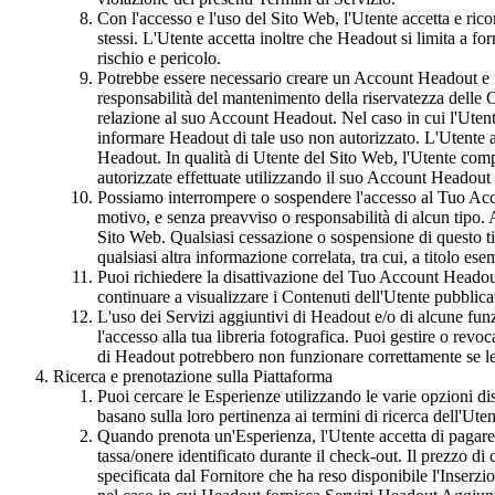
Con l'accesso e l'uso del Sito Web, l'Utente accetta e ri
stessi. L'Utente accetta inoltre che Headout si limita a f
rischio e pericolo.
Potrebbe essere necessario creare un Account Headout e fo
responsabilità del mantenimento della riservatezza delle C
relazione al suo Account Headout. Nel caso in cui l'Ute
informare Headout di tale uso non autorizzato. L'Utente ac
Headout. In qualità di Utente del Sito Web, l'Utente compr
autorizzate effettuate utilizzando il suo Account Headout
Possiamo interrompere o sospendere l'accesso al Tuo Accoun
motivo, e senza preavviso o responsabilità di alcun tipo.
Sito Web. Qualsiasi cessazione o sospensione di questo ti
qualsiasi altra informazione correlata, tra cui, a titolo es
Puoi richiedere la disattivazione del Tuo Account Headou
continuare a visualizzare i Contenuti dell'Utente pubblic
L'uso dei Servizi aggiuntivi di Headout e/o di alcune funzi
l'accesso alla tua libreria fotografica. Puoi gestire o rev
di Headout potrebbero non funzionare correttamente se le 
Ricerca e prenotazione sulla Piattaforma
Puoi cercare le Esperienze utilizzando le varie opzioni dispo
basano sulla loro pertinenza ai termini di ricerca dell'Utente
Quando prenota un'Esperienza, l'Utente accetta di pagare il
tassa/onere identificato durante il check-out. Il prezzo d
specificata dal Fornitore che ha reso disponibile l'Inserz