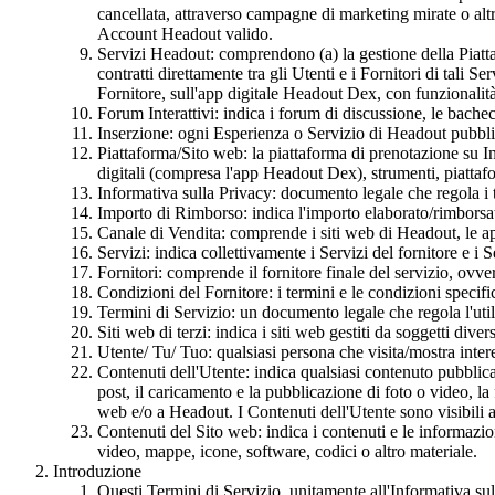
cancellata, attraverso campagne di marketing mirate o alt
Account Headout valido.
Servizi Headout: comprendono (a) la gestione della Piattafo
contratti direttamente tra gli Utenti e i Fornitori di tal
Fornitore, sull'app digitale Headout Dex, con funzionalità 
Forum Interattivi: indica i forum di discussione, le bachec
Inserzione: ogni Esperienza o Servizio di Headout pubbli
Piattaforma/Sito web: la piattaforma di prenotazione su In
digitali (compresa l'app Headout Dex), strumenti, piattafor
Informativa sulla Privacy: documento legale che regola i 
Importo di Rimborso: indica l'importo elaborato/rimborsat
Canale di Vendita: comprende i siti web di Headout, le app per
Servizi: indica collettivamente i Servizi del fornitore e i
Fornitori: comprende il fornitore finale del servizio, ovvero
Condizioni del Fornitore: i termini e le condizioni specific
Termini di Servizio: un documento legale che regola l'util
Siti web di terzi: indica i siti web gestiti da soggetti dive
Utente/ Tu/ Tuo: qualsiasi persona che visita/mostra inter
Contenuti dell'Utente: indica qualsiasi contenuto pubblicat
post, il caricamento e la pubblicazione di foto o video, la f
web e/o a Headout. I Contenuti dell'Utente sono visibili a 
Contenuti del Sito web: indica i contenuti e le informazion
video, mappe, icone, software, codici o altro materiale.
Introduzione
Questi Termini di Servizio, unitamente all'Informativa sull