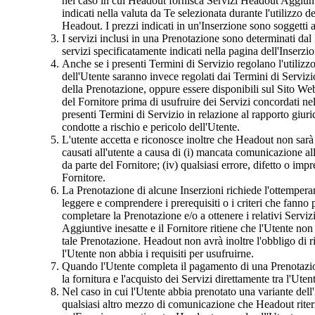
nel caso in cui Headout fornisca Servizi Headout Aggiuntiv
indicati nella valuta da Te selezionata durante l'utilizzo 
Headout. I prezzi indicati in un'Inserzione sono soggetti
I servizi inclusi in una Prenotazione sono determinati dal
servizi specificatamente indicati nella pagina dell'Inserzio
Anche se i presenti Termini di Servizio regolano l'utilizzo 
dell'Utente saranno invece regolati dai Termini di Servizi
della Prenotazione, oppure essere disponibili sul Sito Web
del Fornitore prima di usufruire dei Servizi concordati ne
presenti Termini di Servizio in relazione al rapporto giu
condotte a rischio e pericolo dell'Utente.
L'utente accetta e riconosce inoltre che Headout non sarà r
causati all'utente a causa di (i) mancata comunicazione all
da parte del Fornitore; (iv) qualsiasi errore, difetto o imp
Fornitore.
La Prenotazione di alcune Inserzioni richiede l'ottemperanza
leggere e comprendere i prerequisiti o i criteri che fanno
completare la Prenotazione e/o a ottenere i relativi Serv
Aggiuntive inesatte e il Fornitore ritiene che l'Utente non 
tale Prenotazione. Headout non avrà inoltre l'obbligo di ri
l'Utente non abbia i requisiti per usufruirne.
Quando l'Utente completa il pagamento di una Prenotazio
la fornitura e l'acquisto dei Servizi direttamente tra l'Utent
Nel caso in cui l'Utente abbia prenotato una variante dell
qualsiasi altro mezzo di comunicazione che Headout riterr