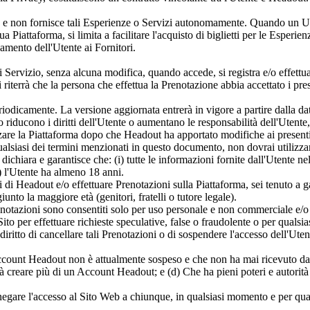
a e non fornisce tali Esperienze o Servizi autonomamente. Quando un Ute
ua Piattaforma, si limita a facilitare l'acquisto di biglietti per le Esper
agamento dell'Utente ai Fornitori.
i Servizio, senza alcuna modifica, quando accede, si registra e/o effettu
i riterrà che la persona che effettua la Prenotazione abbia accettato i pre
iodicamente. La versione aggiornata entrerà in vigore a partire dalla d
o riducono i diritti dell'Utente o aumentano le responsabilità dell'Uten
zare la Piattaforma dopo che Headout ha apportato modifiche ai presenti T
alsiasi dei termini menzionati in questo documento, non dovrai utilizza
dichiara e garantisce che: (i) tutte le informazioni fornite dall'Utente ne
i) l'Utente ha almeno 18 anni.
 di Headout e/o effettuare Prenotazioni sulla Piattaforma, sei tenuto a ga
nto la maggiore età (genitori, fratelli o tutore legale).
renotazioni sono consentiti solo per uso personale e non commerciale e/o 
Sito per effettuare richieste speculative, false o fraudolente o per qualsi
ritto di cancellare tali Prenotazioni o di sospendere l'accesso dell'Utent
 Account Headout non è attualmente sospeso e che non ha mai ricevuto da 
à creare più di un Account Headout; e (d) Che ha pieni poteri e autorit
i negare l'accesso al Sito Web a chiunque, in qualsiasi momento e per qual