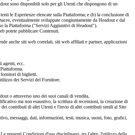
adout sono disponibili solo per gli Utenti che dispongono di un
tenti le Esperienze elencate sulla Piattaforma; e (b) la conclusione di
e cartacee, eventualmente sviluppate congiuntamente da Headout e dal
erso la Piattaforma ("Servizi Aggiuntivi di Headout").
 web potete pubblicare Contenuti.
 anche siti web correlati, siti web affiliati e partner, applicazioni
li agenti, ecc.
 Piattaforma.
ornitori di biglietti.
tilizzo dei Servizi del Fornitore.
dout o attraverso uno dei suoi canali di vendita.
ificativo ma non esaustivo, la scrittura di recensioni, la creazione di
 contributi di altri Utenti e l'invio di altri contributi simili al Sito
ivo, messaggi, dati, informazioni, testi, musica, suoni, foto, grafici,
 presenti Condizioni d'uso disciplinano, tra l'altro, l'utilizzo della