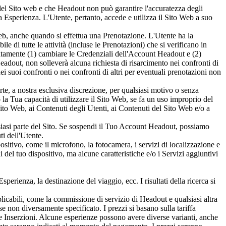
del Sito web e che Headout non può garantire l'accuratezza degli
a Esperienza. L'Utente, pertanto, accede e utilizza il Sito Web a suo
eb, anche quando si effettua una Prenotazione. L'Utente ha la
di tutte le attività (incluse le Prenotazioni) che si verificano in
tamente (1) cambiare le Credenziali dell'Account Headout e (2)
eadout, non solleverà alcuna richiesta di risarcimento nei confronti di
i suoi confronti o nei confronti di altri per eventuali prenotazioni non
te, a nostra esclusiva discrezione, per qualsiasi motivo o senza
 Tua capacità di utilizzare il Sito Web, se fa un uso improprio del
ito Web, ai Contenuti degli Utenti, ai Contenuti del Sito Web e/o a
siasi parte del Sito. Se sospendi il Tuo Account Headout, possiamo
i dell'Utente.
ositivo, come il microfono, la fotocamera, i servizi di localizzazione e
 del tuo dispositivo, ma alcune caratteristiche e/o i Servizi aggiuntivi
sperienza, la destinazione del viaggio, ecc. I risultati della ricerca si
plicabili, come la commissione di servizio di Headout e qualsiasi altra
e non diversamente specificato. I prezzi si basano sulla tariffa
le Inserzioni. Alcune esperienze possono avere diverse varianti, anche