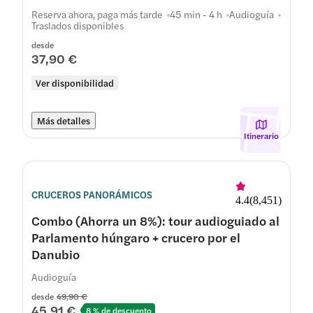
Reserva ahora, paga más tarde
45 min - 4 h
Audioguía
Traslados disponibles
desde
37,90 €
Ver disponibilidad
Más detalles
Itinerario
CRUCEROS PANORÁMICOS
4.4
(
8,451
)
Combo (Ahorra un 8%): tour audioguiado al
Parlamento húngaro + crucero por el
Danubio
Audioguía
desde
49,90 €
45,91 €
8 % de descuento