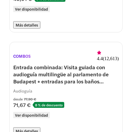
Ver disponibilidad
Más detalles
COMBOS
4.4
(
12,613
)
Entrada combinada: Visita guiada con
audioguía multilingüe al parlamento de
Budapest + entradas para los baños
termales Széchenyi
Audioguía
desde
77,90 €
71,67 €
8 % de descuento
Ver disponibilidad
Más detalles