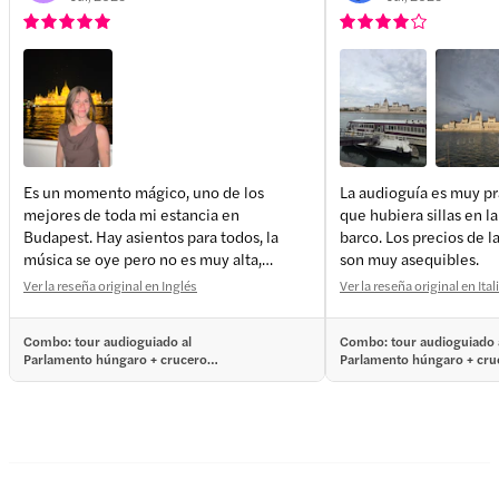
Es un momento mágico, uno de los
La audioguía es muy prá
mejores de toda mi estancia en
que hubiera sillas en la
Budapest. Hay asientos para todos, la
barco. Los precios de l
música se oye pero no es muy alta,
son muy asequibles.
perfecta para relajarse y disfrutar de las
Ver la reseña original en Inglés
Ver la reseña original en Ita
vistas. Durante el recorrido de una hora
se pueden ver todos los preciosos
Combo: tour audioguiado al
Combo: tour audioguiado 
edificios iluminados bajo las estrellas.
Parlamento húngaro + crucero
Parlamento húngaro + cru
¡No te pierdas esta oportunidad!
por el Danubio
por el Danubio